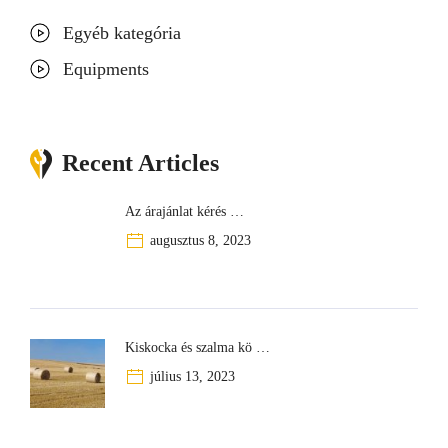
s
Egyéb kategória
Equipments
Recent Articles
Az árajánlat kérés …
augusztus 8, 2023
Kiskocka és szalma kö …
július 13, 2023