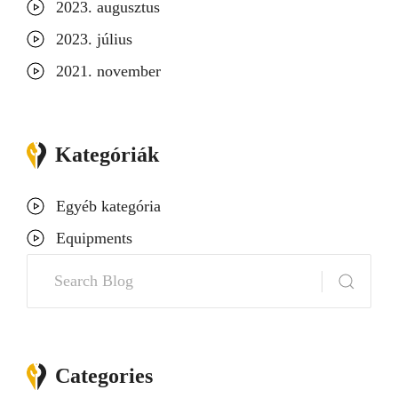
2023. augusztus
2023. július
2021. november
Kategóriák
Egyéb kategória
Equipments
K
e
Search
r
e
s
Categories
é