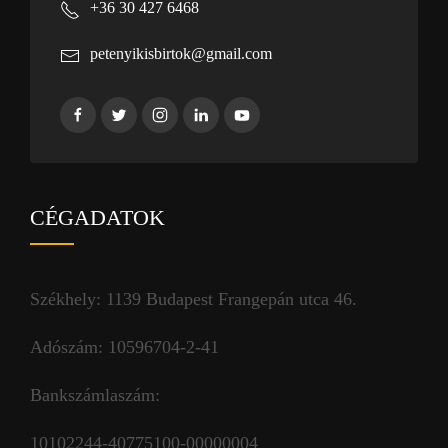
+36 30 427 6468
petenyikisbirtok@gmail.com
CÉGADATOK
Székhely: 1139 Budapest Frangepán utca 46.
Adószám: 10596704-2-41
Bankszámlaszám:
10102244-40775100-00000004