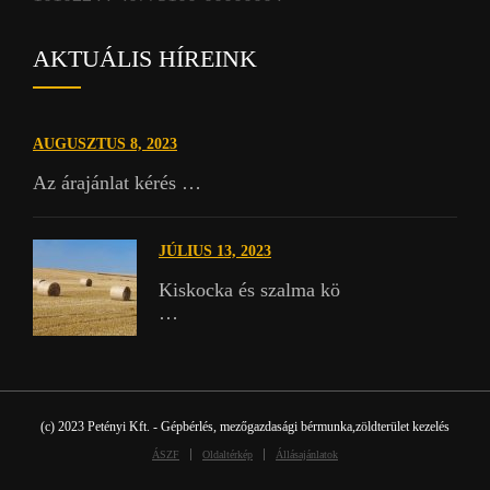
AKTUÁLIS HÍREINK
AUGUSZTUS 8, 2023
Az árajánlat kérés …
JÚLIUS 13, 2023
Kiskocka és szalma kö
…
(c) 2023
Petényi Kft.
- Gépbérlés, mezőgazdasági bérmunka,zöldterület kezelés
ÁSZF
Oldaltérkép
Állásajánlatok